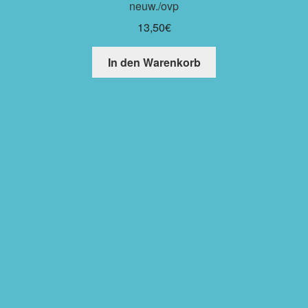
neuw./ovp
13,50
€
In den Warenkorb