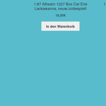
1:87 Athearn 1227 Box Car Erie
1
Lackawanna, neuw./unbespielt
16,50
€
In den Warenkorb