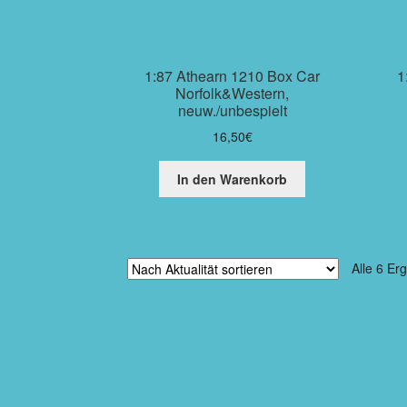
1:87 Athearn 1210 Box Car
1
Norfolk&Western,
neuw./unbespielt
16,50
€
In den Warenkorb
Alle 6 Er