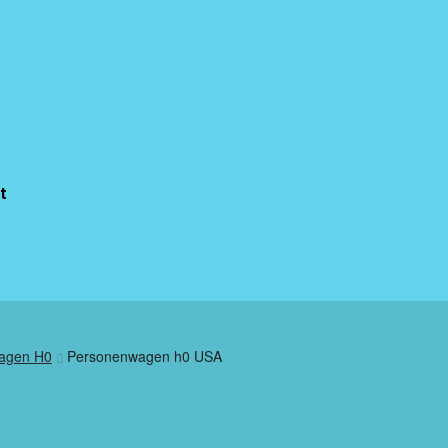
t
agen H0
Personenwagen h0 USA