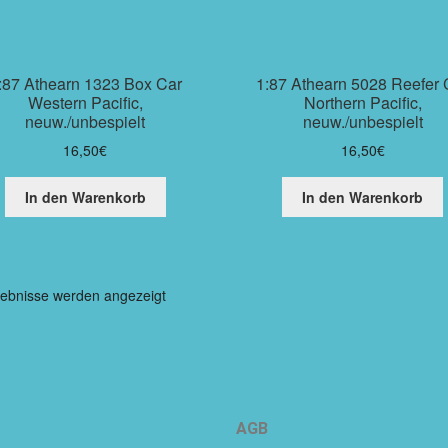
:87 Athearn 1323 Box Car
1:87 Athearn 5028 Reefer 
Western Pacific,
Northern Pacific,
neuw./unbespielt
neuw./unbespielt
16,50
€
16,50
€
In den Warenkorb
In den Warenkorb
gebnisse werden angezeigt
AGB