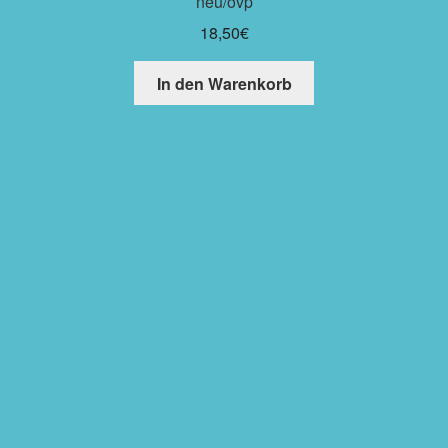
neu/ovp
18,50
€
In den Warenkorb