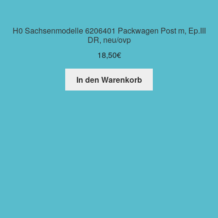
H0 Sachsenmodelle 6206401 Packwagen Post m, Ep.III
DR, neu/ovp
18,50
€
In den Warenkorb