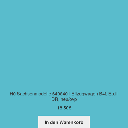
H0 Sachsenmodelle 6408401 Eilzugwagen B4i, Ep.III
DR, neu/ovp
18,50
€
In den Warenkorb