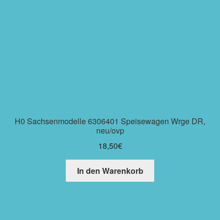
H0 Sachsenmodelle 6306401 Speisewagen Wrge DR,
neu/ovp
18,50
€
In den Warenkorb