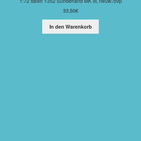
1:72 Italeri 1352 Sunderland MK III, neuw./ovp
33,50
€
In den Warenkorb