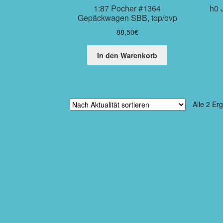
1:87 Pocher #1364
h0 
Gepäckwagen SBB, top/ovp
88,50
€
In den Warenkorb
Alle 2 Er