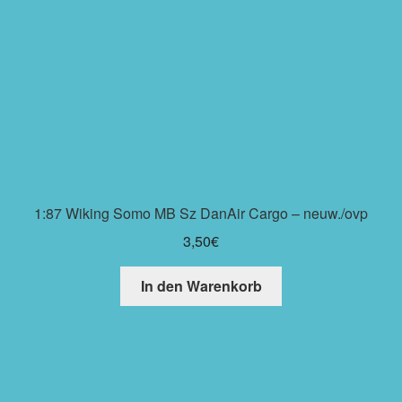
1:87 Wiking Somo MB Sz DanAir Cargo – neuw./ovp
3,50
€
In den Warenkorb