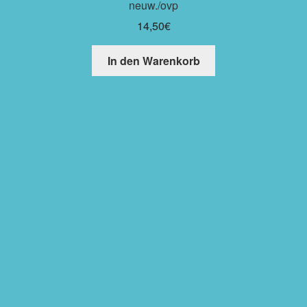
neuw./ovp
14,50
€
In den Warenkorb