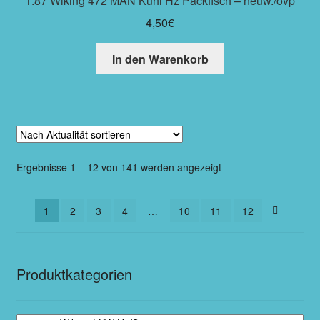
1:87 Wiking 472 MAN Kühl Hz Packfisch – neuw./ovp
4,50
€
In den Warenkorb
Ergebnisse 1 – 12 von 141 werden angezeigt
1
2
3
4
…
10
11
12
Produktkategorien