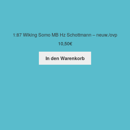
1:87 Wiking Somo MB Hz Schottmann – neuw./ovp
10,50
€
In den Warenkorb