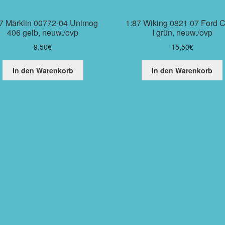
7 Märklin 00772-04 Unimog
1:87 Wiking 0821 07 Ford C
406 gelb, neuw./ovp
I grün, neuw./ovp
9,50
€
15,50
€
In den Warenkorb
In den Warenkorb