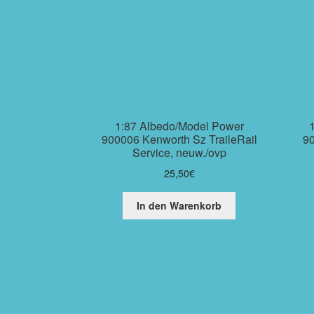
1:87 Albedo/Model Power
900006 Kenworth Sz TraileRail
9
Service, neuw./ovp
25,50
€
In den Warenkorb