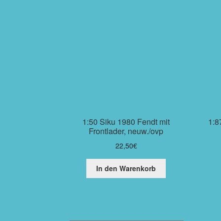
1:50 Siku 1980 Fendt mit
1:8
Frontlader, neuw./ovp
22,50
€
In den Warenkorb