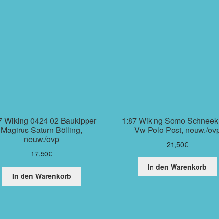
7 Wiking 0424 02 Baukipper
1:87 Wiking Somo Schneek
Magirus Saturn Bölling,
Vw Polo Post, neuw./ov
neuw./ovp
21,50
€
17,50
€
In den Warenkorb
In den Warenkorb