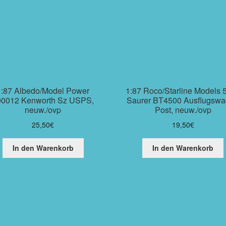
1:87 Albedo/Model Power
1:87 Roco/Starline Models 
00012 Kenworth Sz USPS,
Saurer BT4500 Ausflugsw
neuw./ovp
Post, neuw./ovp
25,50
€
19,50
€
In den Warenkorb
In den Warenkorb