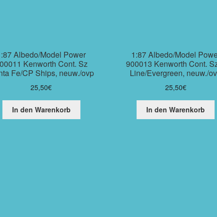
1:87 Albedo/Model Power
1:87 Albedo/Model Powe
00011 Kenworth Cont. Sz
900013 Kenworth Cont. S
ta Fe/CP Ships, neuw./ovp
Line/Evergreen, neuw./o
25,50
€
25,50
€
In den Warenkorb
In den Warenkorb