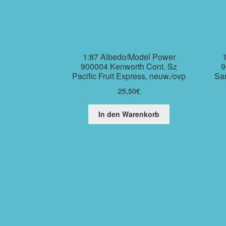
1:87 Albedo/Model Power
900004 Kenworth Cont. Sz
9
Pacific Fruit Express, neuw./ovp
San
25,50
€
In den Warenkorb