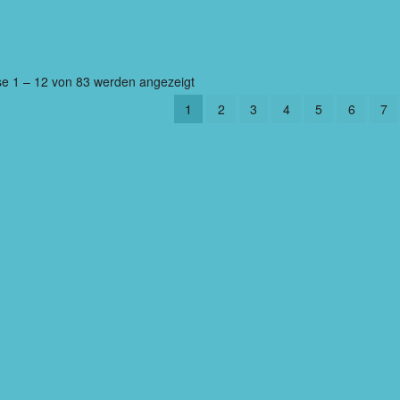
se 1 – 12 von 83 werden angezeigt
1
2
3
4
5
6
7