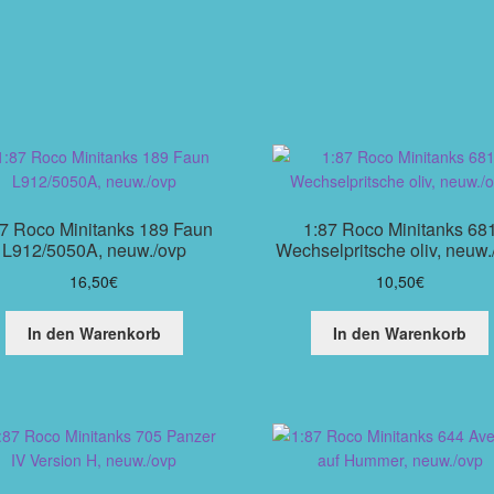
87 Roco Minitanks 189 Faun
1:87 Roco Minitanks 68
L912/5050A, neuw./ovp
Wechselpritsche oliv, neuw.
16,50
€
10,50
€
In den Warenkorb
In den Warenkorb