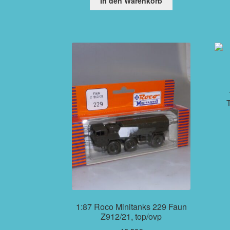
In den Warenkorb
1:87 Roco Minitanks 229 Faun
Z912/21, top/ovp