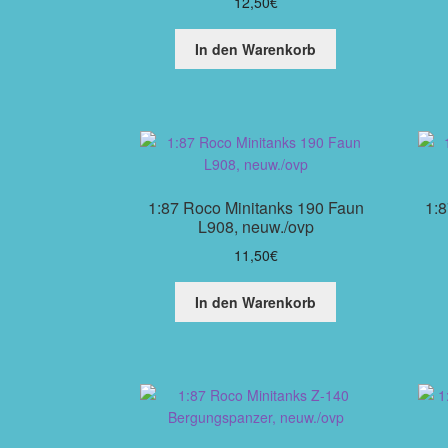
12,50
€
In den Warenkorb
1:87 Roco Minitanks 190 Faun
1:
L908, neuw./ovp
11,50
€
In den Warenkorb