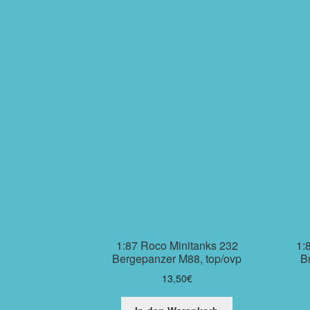
1:87 Roco Minitanks 232
1:
Bergepanzer M88, top/ovp
B
13,50
€