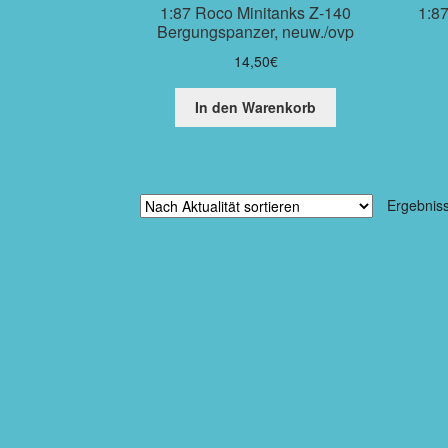
1:87 Roco Minitanks Z-140
1:8
Bergungspanzer, neuw./ovp
14,50
€
In den Warenkorb
Ergebnis