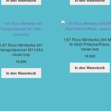
In den Warenkorb
In den Warenkorb
1:87 Roco Minitanks 294 
N 4520 Pritsche/Plane,
1:87 Roco Minitanks 437
neuw./ovp
Transportpanzer M113A3,
neuw./ovp
18,50
€
18,50
€
In den Warenkorb
In den Warenkorb