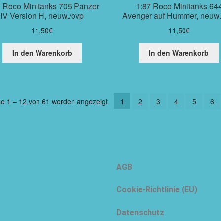
7 Roco Minitanks 705 Panzer
1:87 Roco Minitanks 64
IV Version H, neuw./ovp
Avenger auf Hummer, neuw.
11,50
€
11,50
€
In den Warenkorb
In den Warenkorb
se 1 – 12 von 61 werden angezeigt
1
2
3
4
5
6
AGB
Cookie-Richtlinie (EU)
Datenschutz