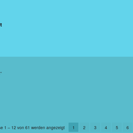
t
“
se 1 – 12 von 61 werden angezeigt
1
2
3
4
5
6