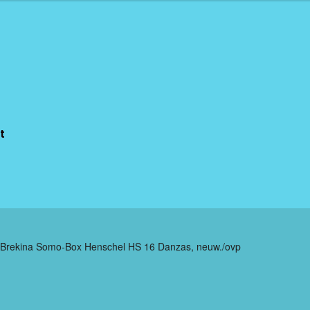
t
 Brekina Somo-Box Henschel HS 16 Danzas, neuw./ovp