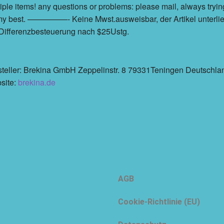
iple items! any questions or problems: please mail, always tryin
my best. —————- Keine Mwst.ausweisbar, der Artikel unterlie
Differenzbesteuerung nach $25Ustg.
teller: Brekina GmbH Zeppelinstr. 8 79331Teningen Deutschla
site:
brekina.de
AGB
Cookie-Richtlinie (EU)