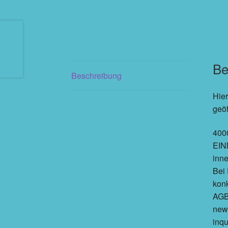
Be
Beschreibung
Hier
geöf
4000
EINM
inn
Bei 
konk
AGB 
new,
inqu