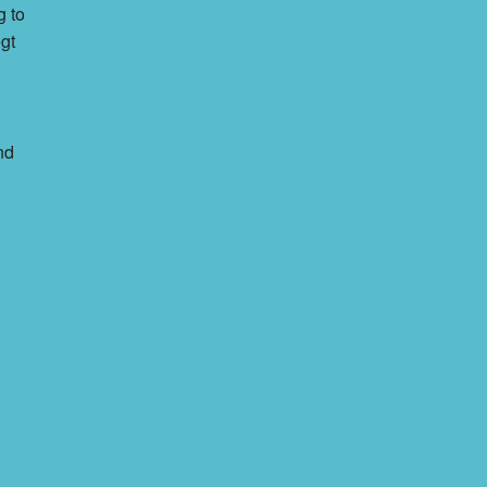
g to
gt
nd