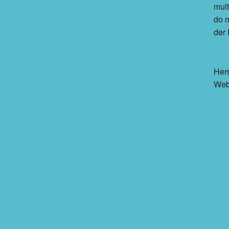
mult
do 
der 
Hers
Web