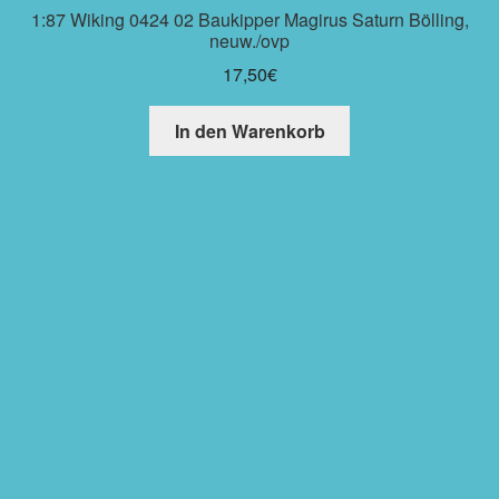
1:87 Wiking 0424 02 Baukipper Magirus Saturn Bölling,
neuw./ovp
17,50
€
In den Warenkorb