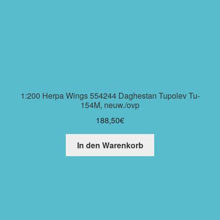
1:200 Herpa Wings 554244 Daghestan Tupolev Tu-
154M, neuw./ovp
188,50
€
In den Warenkorb