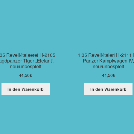
35 Revell/Italaerei H-2105
1:35 Revell/Italeri H-2111 
agdpanzer Tiger „Elefant“,
Panzer Kampfwagen IV
neu/unbespielt
neu/unbespielt
44,50
€
44,50
€
In den Warenkorb
In den Warenkorb