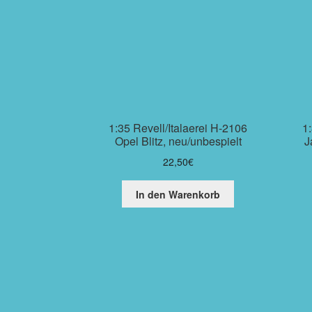
1:35 Revell/Italaerei H-2106
1:
Opel Blitz, neu/unbespielt
J
22,50
€
In den Warenkorb