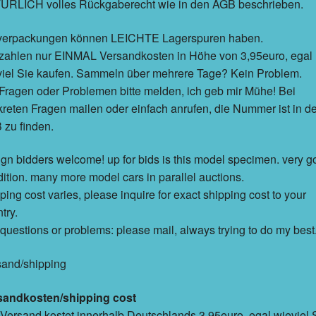
ÜRLICH volles Rückgaberecht wie in den AGB beschrieben.
erpackungen können LEICHTE Lagerspuren haben.
 zahlen nur EINMAL Versandkosten in Höhe von 3,95euro, egal
viel Sie kaufen. Sammeln über mehrere Tage? Kein Problem.
Fragen oder Problemen bitte melden, ich geb mir Mühe! Bei
reten Fragen mailen oder einfach anrufen, die Nummer ist in d
zu finden.
ign bidders welcome! up for bids is this model specimen. very 
ition. many more model cars in parallel auctions.
ping cost varies, please inquire for exact shipping cost to your
try.
questions or problems: please mail, always trying to do my best
sand/shipping
sandkosten/shipping cost
Versand kostet innerhalb Deutschlands 3,95euro, egal wieviel 