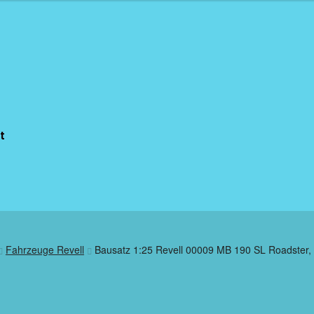
t
Fahrzeuge Revell
Bausatz 1:25 Revell 00009 MB 190 SL Roadster,