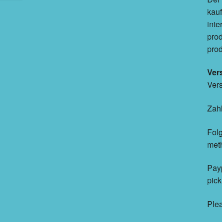
kauf
inte
prod
prod
Ver
Vers
Zah
Folg
met
Payp
pic
Plea