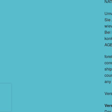
NAT
Umv
Sie
wie
Bei 
konk
AGB 
fore
cond
ship
coun
any 
Ver
Ver
Der 