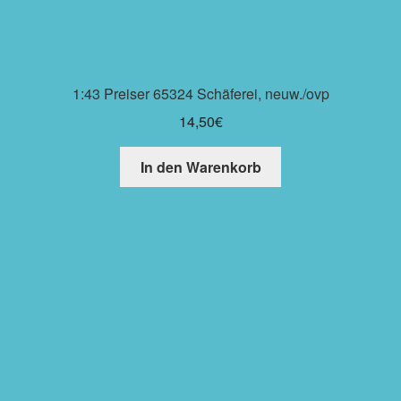
1:43 Preiser 65324 Schäferei, neuw./ovp
14,50
€
In den Warenkorb