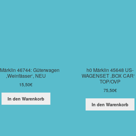
Märklin 46744: Güterwagen
h0 Märklin 45648 US-
‚Weinfässer‘, NEU
WAGENSET ‚BOX CAR‘ 
TOP/OVP
15,50
€
75,50
€
In den Warenkorb
In den Warenkorb