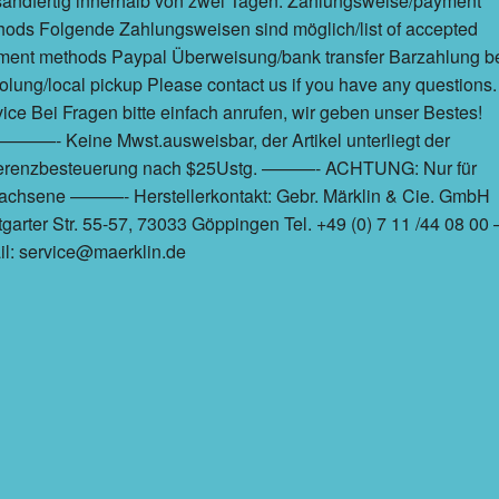
andfertig innerhalb von zwei Tagen. Zahlungsweise/payment
ods Folgende Zahlungsweisen sind möglich/list of accepted
ment methods Paypal Überweisung/bank transfer Barzahlung b
lung/local pickup Please contact us if you have any questions.
ice Bei Fragen bitte einfach anrufen, wir geben unser Bestes!
——- Keine Mwst.ausweisbar, der Artikel unterliegt der
ferenzbesteuerung nach $25Ustg. ———- ACHTUNG: Nur für
achsene ———- Herstellerkontakt: Gebr. Märklin & Cie. GmbH
tgarter Str. 55-57, 73033 Göppingen Tel. +49 (0) 7 11 /44 08 00 
l: service@maerklin.de