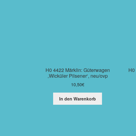
H0 4422 Märklin: Güterwagen
H0 
‚Wicküler Pilsener‘, neu/ovp
10,50
€
In den Warenkorb