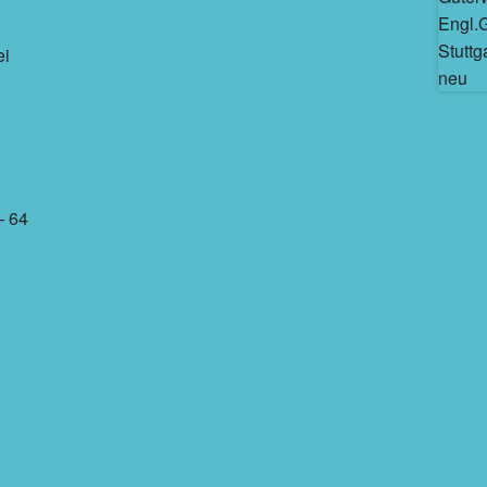
ei
– 64