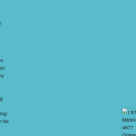
n
en
ain
ny
ng
ing:
n be