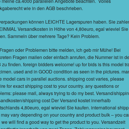
e meine ca.4000 parallelen Angebote beachten. Volles
kgaberecht wie in den AGB beschrieben.
erpackungen können LEICHTE Lagerspuren haben. Sie zahle
EINMAL Versandkosten in Höhe von 4,80euro, egal wieviel Sie
fen. Sammeln über mehrere Tage? Kein Problem.
Fragen oder Problemen bitte melden, ich geb mir Mühe! Bei
reten Fragen mailen oder einfach anrufen, die Nummer ist in d
zu finden. foreign bidders welcome! up for bids is this model tr
imen. used and in GOOD condition as seen in the pictures. ma
 model cars in parallel auctions. shipping cost varies, please
ire for exact shipping cost to your country. any questions or
lems: please mail, always trying to do my best. Versand/shippi
andkosten/shipping cost Der Versand kostet innerhalb
schlands 4,80euro, egal wieviel Sie kaufen. international shipp
 may vary depending on your country and product bulk – you ca
 we will find a good way to get the product to you. Versandzeit