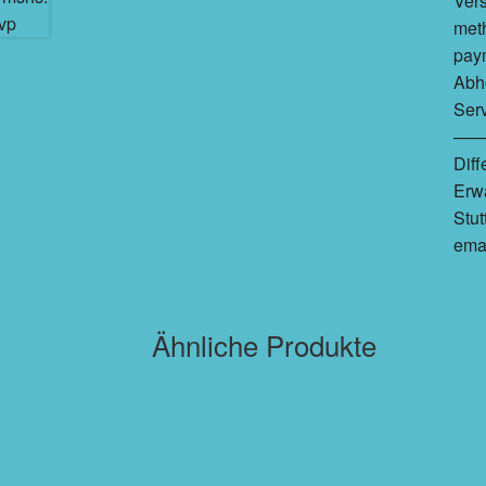
Vers
meth
pay
Abho
Serv
———
Dif
Erw
Stut
emai
Ähnliche Produkte