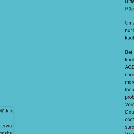
Bitt
Rüc
Umv
nur 
kau
Bei 
konk
AGB 
spec
more
inqu
prob
Vers
Deut
cost
sure