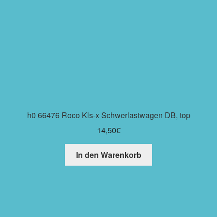
h0 66476 Roco Kls-x Schwerlastwagen DB, top
14,50
€
In den Warenkorb