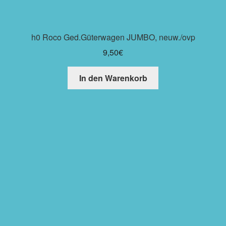
h0 Roco Ged.Güterwagen JUMBO, neuw./ovp
9,50
€
In den Warenkorb