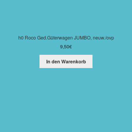
h0 Roco Ged.Güterwagen JUMBO, neuw./ovp
9,50
€
In den Warenkorb