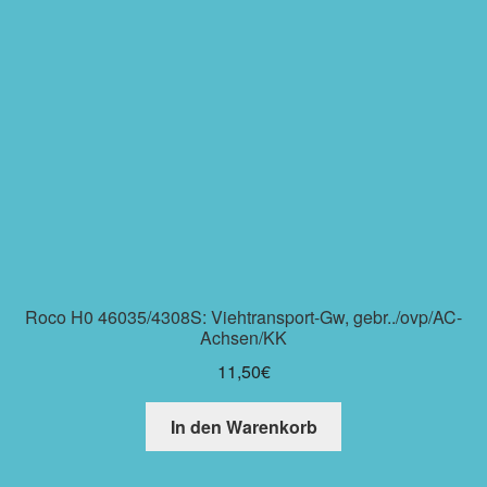
Roco H0 46035/4308S: Viehtransport-Gw, gebr../ovp/AC-
Achsen/KK
11,50
€
In den Warenkorb