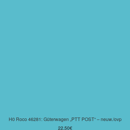
H0 Roco 46281: Güterwagen „PTT POST“ – neuw./ovp
22,50
€