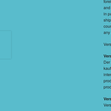
fore
and 
in p
ship
coun
any 
Ver
Ver
Der 
kauf
inte
prod
prod
Ver
Vers