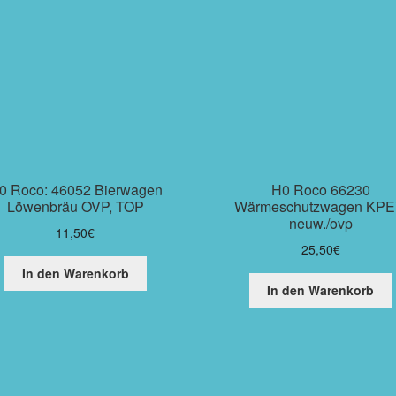
0 Roco: 46052 Bierwagen
H0 Roco 66230
Löwenbräu OVP, TOP
Wärmeschutzwagen KPE
neuw./ovp
11,50
€
25,50
€
In den Warenkorb
In den Warenkorb