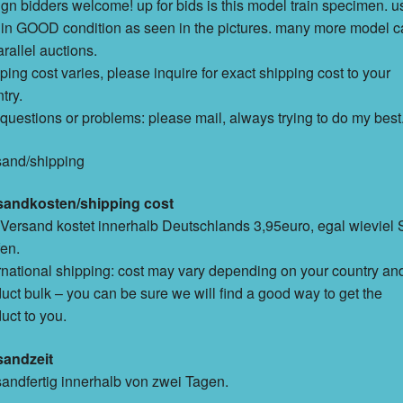
ign bidders welcome! up for bids is this model train specimen. 
in GOOD condition as seen in the pictures. many more model c
arallel auctions.
ping cost varies, please inquire for exact shipping cost to your
try.
questions or problems: please mail, always trying to do my best
sand/shipping
sandkosten/shipping cost
Versand kostet innerhalb Deutschlands 3,95euro, egal wieviel 
en.
rnational shipping: cost may vary depending on your country an
uct bulk – you can be sure we will find a good way to get the
uct to you.
sandzeit
andfertig innerhalb von zwei Tagen.