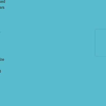
used
ars
.
Sie
d