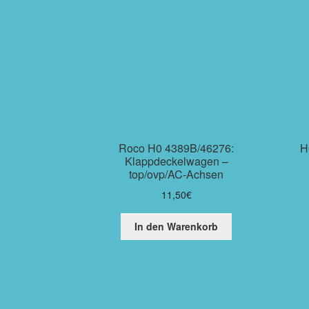
Roco H0 4389B/46276:
H
Klappdeckelwagen –
top/ovp/AC-Achsen
11,50
€
In den Warenkorb