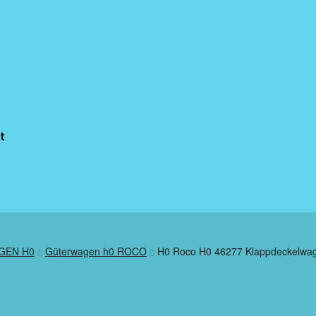
t
GEN H0
Güterwagen h0 ROCO
H0 Roco H0 46277 Klappdeckelwag