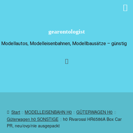
gearontologist
Modellautos, Modelleisenbahnen, Modellbausätze – günstig
Start
MODELLEISENBAHN H0
GÜTERWAGEN H0
Güterwagen h0 SONSTIGE
h0 Rivarossi HR6586A Box Car
PR, neu/ovp/nie ausgepackt