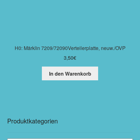
H0: Märklin 7209/72090Verteilerplatte, neuw./OVP
3,50
€
In den Warenkorb
Produktkategorien