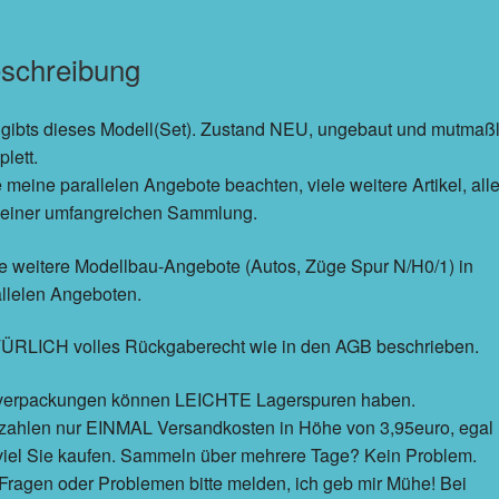
schreibung
 gibts dieses Modell(Set). Zustand NEU, ungebaut und mutmaßl
lett.
e meine parallelen Angebote beachten, viele weitere Artikel, all
 einer umfangreichen Sammlung.
e weitere Modellbau-Angebote (Autos, Züge Spur N/H0/1) in
llelen Angeboten.
ÜRLICH volles Rückgaberecht wie in den AGB beschrieben.
erpackungen können LEICHTE Lagerspuren haben.
 zahlen nur EINMAL Versandkosten in Höhe von 3,95euro, egal
viel Sie kaufen. Sammeln über mehrere Tage? Kein Problem.
Fragen oder Problemen bitte melden, ich geb mir Mühe! Bei