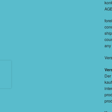
konk
AGB 
fore
cond
ship
coun
any 
Ver
Ver
Der 
kauf
inte
prod
prod