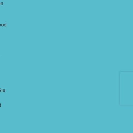
en
good
.
Sie
d