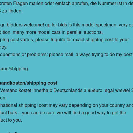
reten Fragen mailen oder einfach anrufen, die Nummer ist in d
zu finden.
ign bidders welcome! up for bids is this model specimen. very 
ition. many more model cars in parallel auctions.
ping cost varies, please inquire for exact shipping cost to your
try.
questions or problems: please mail, always trying to do my best
sand/shipping
sandkosten/shipping cost
Versand kostet innerhalb Deutschlands 3,95euro, egal wieviel 
en.
rnational shipping: cost may vary depending on your country an
uct bulk – you can be sure we will find a good way to get the
uct to you.