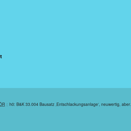
t
ÖR
h0: B&K 33.004 Bausatz ‚Entschlackungsanlage‘, neuwertig, abe