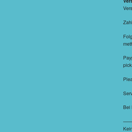
Ver
Vers
Zah
Folg
met
Payp
pic
Plea
Ser
Bei 
——
Kein