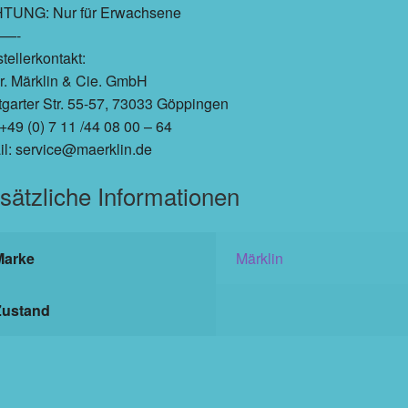
TUNG: Nur für Erwachsene
—-
tellerkontakt:
r. Märklin & Cie. GmbH
tgarter Str. 55-57, 73033 Göppingen
 +49 (0) 7 11 /44 08 00 – 64
l: service@maerklin.de
sätzliche Informationen
Marke
Märklin
Zustand