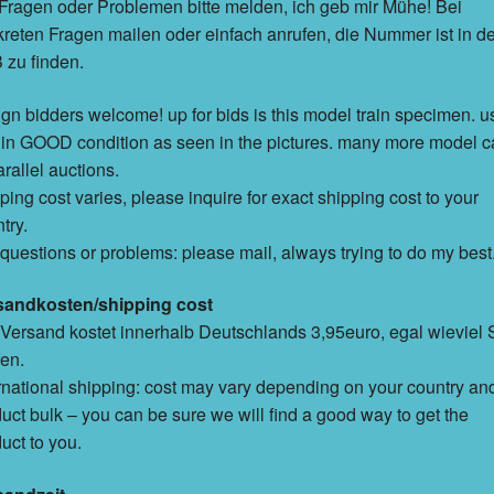
Fragen oder Problemen bitte melden, ich geb mir Mühe! Bei
reten Fragen mailen oder einfach anrufen, die Nummer ist in d
zu finden.
ign bidders welcome! up for bids is this model train specimen. 
in GOOD condition as seen in the pictures. many more model c
arallel auctions.
ping cost varies, please inquire for exact shipping cost to your
try.
questions or problems: please mail, always trying to do my best
sandkosten/shipping cost
Versand kostet innerhalb Deutschlands 3,95euro, egal wieviel 
en.
rnational shipping: cost may vary depending on your country an
uct bulk – you can be sure we will find a good way to get the
uct to you.