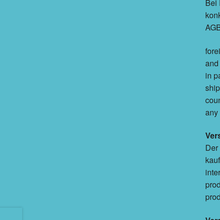
Bei 
konk
AGB 
fore
and 
in p
ship
coun
any 
Ver
Der 
kauf
inte
prod
prod