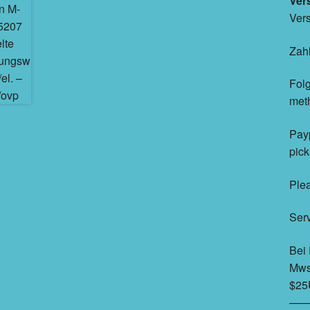
Ver
Vers
Zah
Folg
met
Payp
pic
Plea
Ser
Bei 
Mwst
$25
——