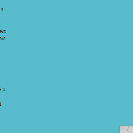
en
used
ars
.
Sie
d