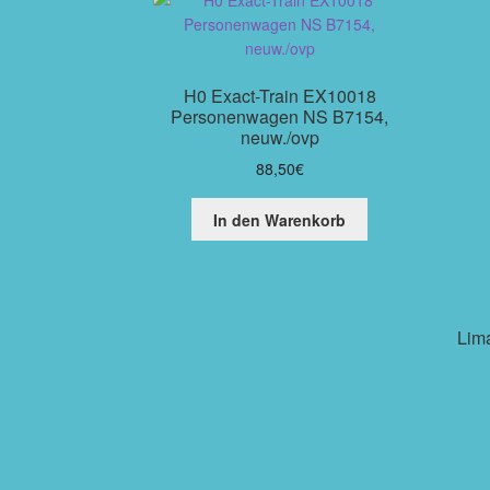
H0 Exact-Train EX10018
Personenwagen NS B7154,
neuw./ovp
88,50
€
In den Warenkorb
Lim