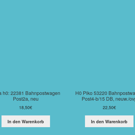
a h0: 22381 Bahnpostwagen
H0 Piko 53220 Bahnpostw
Post2a, neu
Post4-b/15 DB, neuw./ov
18,50
€
22,50
€
In den Warenkorb
In den Warenkorb