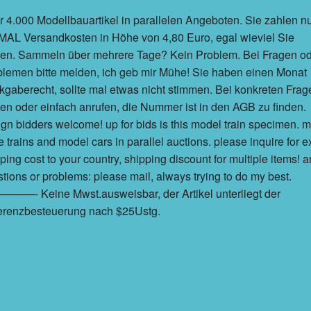
 4.000 Modellbauartikel in parallelen Angeboten. Sie zahlen n
AL Versandkosten in Höhe von 4,80 Euro, egal wieviel Sie
fen. Sammeln über mehrere Tage? Kein Problem. Bei Fragen o
lemen bitte melden, ich geb mir Mühe! Sie haben einen Monat
gaberecht, sollte mal etwas nicht stimmen. Bei konkreten Frag
en oder einfach anrufen, die Nummer ist in den AGB zu finden.
ign bidders welcome! up for bids is this model train specimen. 
 trains and model cars in parallel auctions. please inquire for e
ping cost to your country, shipping discount for multiple items! a
tions or problems: please mail, always trying to do my best.
——- Keine Mwst.ausweisbar, der Artikel unterliegt der
ferenzbesteuerung nach $25Ustg.