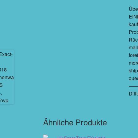
Über
EINM
kau
Prob
Rück
mail
fore
more
ship
ques
———
Dif
Ähnliche Produkte