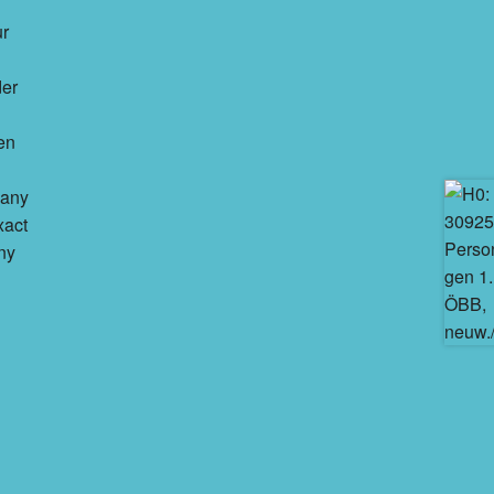
ur
der
en
many
xact
ny