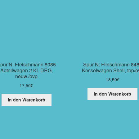
pur N: Fleischmann 8085
Spur N: Fleischmann 84
Abteilwagen 2.Kl. DRG,
Kesselwagen Shell, top/o
neuw./ovp
18,50
€
17,50
€
In den Warenkorb
In den Warenkorb