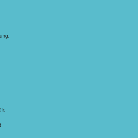
lung.
Sie
d