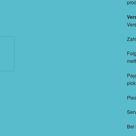
prod
Ver
Vers
Zah
Folg
met
Payp
pic
Plea
Ser
Bei 