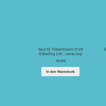
Spur N: Fleischmann 8122
S
Silberling 2.Kl., neuw./ovp
19,50
€
In den Warenkorb