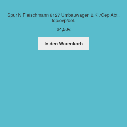
Spur N Fleischmann 8127 Umbauwagen 2.Kl./Gep.Abt.,
top/ovp/bel.
24,50
€
In den Warenkorb