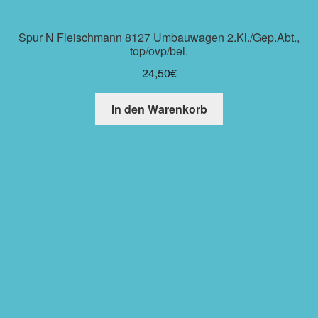
Spur N Fleischmann 8127 Umbauwagen 2.Kl./Gep.Abt.,
top/ovp/bel.
24,50
€
In den Warenkorb