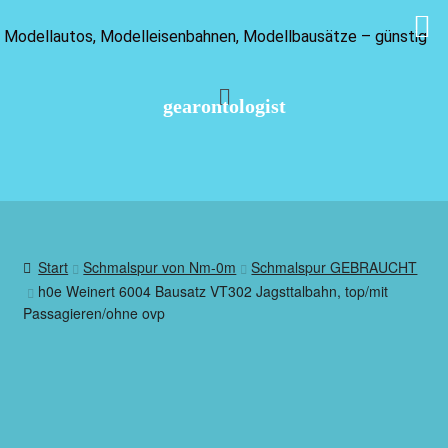
Modellautos, Modelleisenbahnen, Modellbausätze – günstig
gearontologist
Start
Schmalspur von Nm-0m
Schmalspur GEBRAUCHT
h0e Weinert 6004 Bausatz VT302 Jagsttalbahn, top/mit
Passagieren/ohne ovp