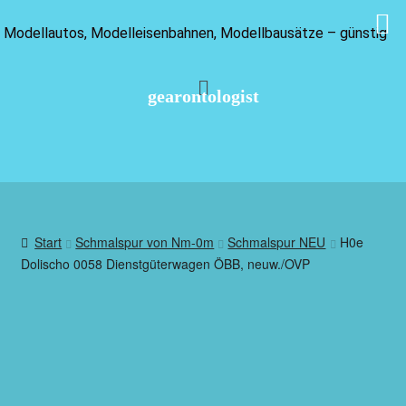
Modellautos, Modelleisenbahnen, Modellbausätze – günstig
gearontologist
Start
Schmalspur von Nm-0m
Schmalspur NEU
H0e
Dolischo 0058 Dienstgüterwagen ÖBB, neuw./OVP