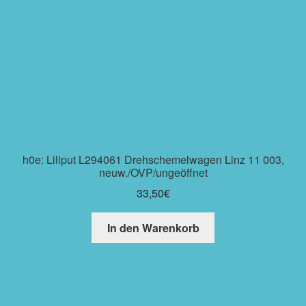
h0e: Liliput L294061 Drehschemelwagen Linz 11 003,
neuw./OVP/ungeöffnet
33,50
€
In den Warenkorb