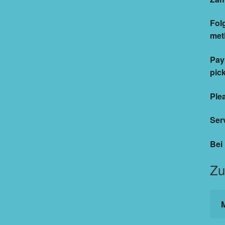
Fol
met
Pay
pic
Ple
Ser
Bei
Zu