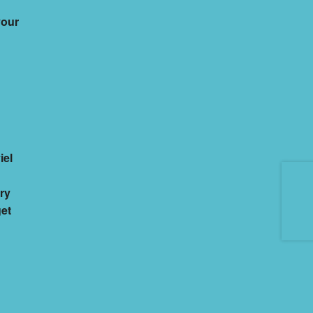
your
iel
ry
get