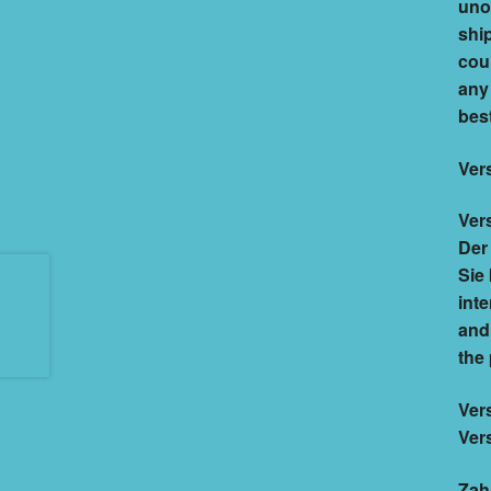
uno
ship
cou
any
best
Ver
Ver
Der
Sie
int
and 
the 
Ver
Ver
Zah