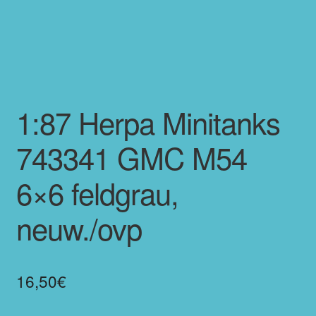
1:87 Herpa Minitanks
743341 GMC M54
6×6 feldgrau,
neuw./ovp
16,50
€