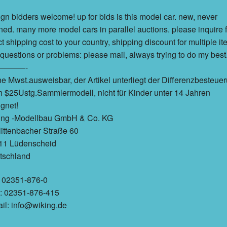
ign bidders welcome! up for bids is this model car. new, never
ed. many more model cars in parallel auctions. please inquire f
t shipping cost to your country, shipping discount for multiple it
questions or problems: please mail, always trying to do my best
———-
e Mwst.ausweisbar, der Artikel unterliegt der Differenzbesteue
 $25Ustg.Sammlermodell, nicht für Kinder unter 14 Jahren
gnet!
ing -Modellbau GmbH & Co. KG
ittenbacher Straße 60
11 Lüdenscheid
tschland
. 02351-876-0
.: 02351-876-415
il: info@wiking.de