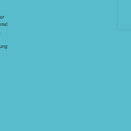
or
ems!
.
rung