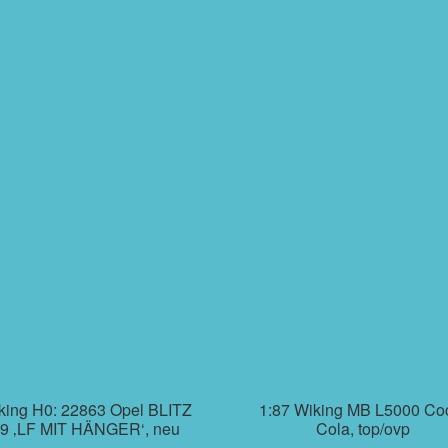
king H0: 22863 Opel BLITZ
1:87 Wiking MB L5000 Co
9 ‚LF MIT HÄNGER‘, neu
Cola, top/ovp