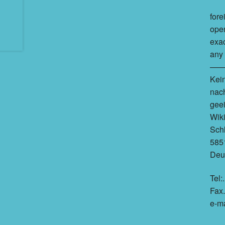
fore
open
exac
any 
——
Kein
nach
geei
Wik
Schl
585
Deu
Tel:
Fax
e-ma